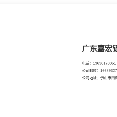
广东嘉宏
电话：13630170051
公司邮箱：16689327
公司地址：佛山市南