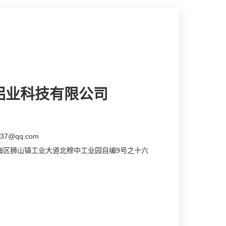
铝业科技有限公司
37@qq.com
海区狮山镇工业大道北穆中工业园自编9号之十六