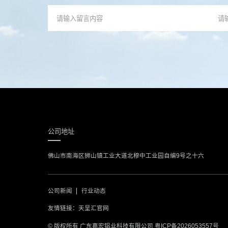
公司地址
佛山市南海区狮山镇工业大道北穆中工业园自编9号之十六
公司新闻
行业动态
友情链接：
天呈汇官网
© 版权所有 广东嘉宏铝业科技有限公司
粤ICP备2026053557号