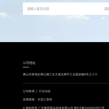
公司地址
佛山市南海区狮山镇工业大道北穆中工业园自编9号之十六
公司新闻
行业动态
友情链接：
天呈汇官网
© 版权所有 广东嘉宏铝业科技有限公司
粤ICP备2026053557号